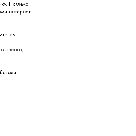
нику. Помимо
ами интернет
ителем.
главного,
ботали.