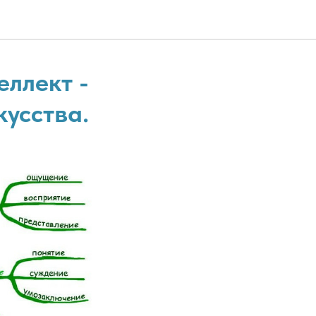
еллект -
кусства.