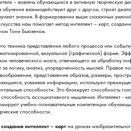
ителя – вовлечь обучающихся в активную творческую дея
 обучения взаимодействуют друг с другом, строят диало
лучают знания. В формировании выше сказанных умений
скусства нам помогает метод интеллект – карт, созда
ном Тони Бьюзеном.
это техника представления любого процесса или событи
ематизированной, визуальной (графической) форме. Эфф
вом человеческого мозга, отвечающего за обработку и
 за логику, анализ, упорядоченность мыслей. Правое по
 воображение, представление образов, размеры, прост
ающиеся, усваивая информацию, используют преимуще
нтальные способности. Это блокирует способность голо
 способность ассоциативного мышления. Интеллект - ка
рмируют учебно-познавательные компетенции обучающи
орческие способности.
 создания интеллект – карт
на уроках изобразительног