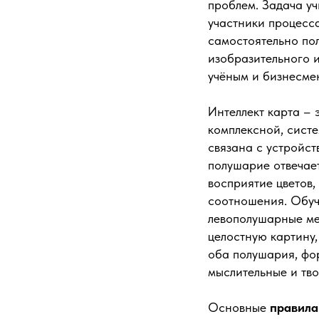
проблем. Задача уч
участники процесса
самостоятельно по
изобразительного и
учёным и бизнесме
Интеллект карта – 
комплексной, сист
связана с устройст
полушарие отвечает
восприятие цветов,
соотношения. Обуч
левополушарные ме
целостную картину,
оба полушария, фо
мыслительные и тв
Основные
правила