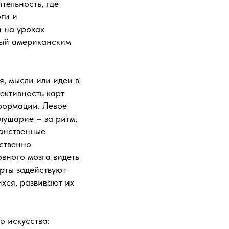
тельность, где
ги и
 на уроках
нный американским
я, мысли или идеи в
ективность карт
нформации. Левое
лушарие – за ритм,
ранственные
ственно
вного мозга видеть
рты задействуют
хся, развивают их
о искусства: