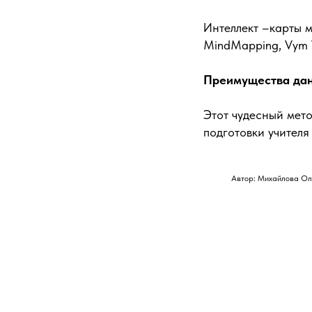
Интеллект –карты м
MindMapping, Vym V
Преимущества дан
Этот чудесный мет
подготовки учителя
Автор: Михайлова Ол