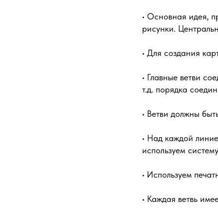
• Основная идея, п
рисунки. Центральн
• Для создания кар
• Главные ветви сое
т.д. порядка соеди
• Ветви должны быт
• Над каждой линие
используем систем
• Используем печат
• Каждая ветвь имее