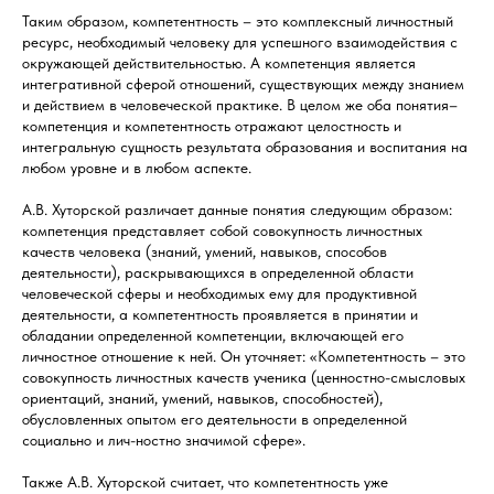
Таким образом, компетентность – это комплексный личностный
ресурс, необходимый человеку для успешного взаимодействия с
окружающей действительностью. А компетенция является
интегративной сферой отношений, существующих между знанием
и действием в человеческой практике. В целом же оба понятия–
компетенция и компетентность отражают целостность и
интегральную сущность результата образования и воспитания на
любом уровне и в любом аспекте.
А.В. Хуторской различает данные понятия следующим образом:
компетенция представляет собой совокупность личностных
качеств человека (знаний, умений, навыков, способов
деятельности), раскрывающихся в определенной области
человеческой сферы и необходимых ему для продуктивной
деятельности, а компетентность проявляется в принятии и
обладании определенной компетенции, включающей его
личностное отношение к ней. Он уточняет: «Компетентность – это
совокупность личностных качеств ученика (ценностно-смысловых
ориентаций, знаний, умений, навыков, способностей),
обусловленных опытом его деятельности в определенной
социально и лич-ностно значимой сфере».
Также А.В. Хуторской считает, что компетентность уже