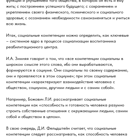
функций и улучшением того общества, в котором он есть и ему
жить; с построением успешного будущего; с сохранением и
укреплением своего физического, психического и социального
здоровья; с осознанием необходимости самоизменяться и учиться
всю жизнь.
Итак, социальные компетенции можно определить, как ключевые
– системное ядро в процессе социализации воспитанника
реабилитационного центра.
И.А. Зимняя говорит о том, что «все компетенции социальны в
широком смысле этого слова, ибо они вырабатываются,
формируются в социуме. Они социальны по своему содержанию,
они и проявляются в этом социуме»; при этом социальные
компетенции «характеризуют взаимодействие человека с
обществом, социумом, другими людьми и с самим собой».
Например, Божович Л.И. рассматривает социальные
компетенции как «способность и готовность человека разумно
строить собственные отношения с окружающими людьми, самим
собой и обществом в целом».
В свою очередь, Д.И. Фельдштейн считает, что социальные
компетенции следует рассматривать, как способность человека