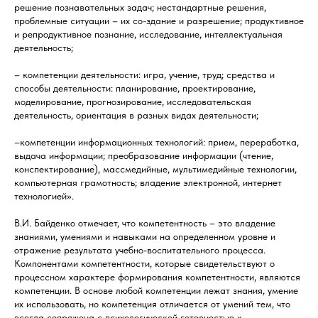
решение познавательных задач; нестандартные решения,
проблемные ситуации – их со-здание и разрешение; продуктивное
и репродуктивное познание, исследование, интеллектуальная
деятельность;
– компетенции деятельности: игра, учение, труд; средства и
способы деятельности: планирование, проектирование,
моделирование, прогнозирование, исследовательская
деятельность, ориентация в разных видах деятельности;
–компетенции информационных технологий: прием, переработка,
выдача информации; преобразование информации (чтение,
конспектирование), массмедийные, мультимедийные технологии,
компьютерная грамотность; владение электронной, интернет
технологией».
В.И. Байденко отмечает, что компетентность – это владение
знаниями, умениями и навыками на определенном уровне и
отражение результата учебно-воспитательного процесса.
Компонентами компетентности, которые свидетельствуют о
процессном характере формирования компетентности, являются
компетенции. В основе любой компетенции лежат знания, умение
их использовать, но компетенция отличается от умений тем, что
всегда сопряжена с психологической готовностью к