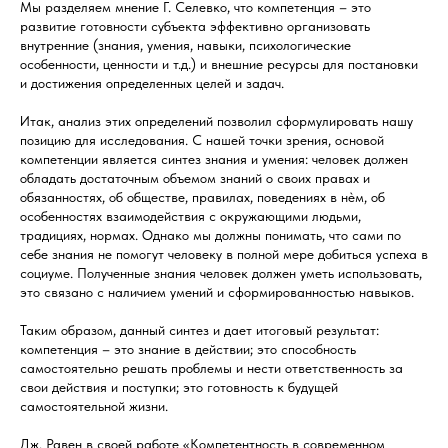
Мы разделяем мнение Г. Селевко, что компетенция – это
развитие готовности субъекта эффективно организовать
внутренние (знания, умения, навыки, психологические
особенности, ценности и т.д.) и внешние ресурсы для постановки
и достижения определенных целей и задач.
Итак, анализ этих определений позволил сформулировать нашу
позицию для исследования. С нашей точки зрения, основой
компетенции является синтез знания и умения: человек должен
обладать достаточным объемом знаний о своих правах и
обязанностях, об обществе, правилах, поведениях в нѐм, об
особенностях взаимодействия с окружающими людьми,
традициях, нормах. Однако мы должны понимать, что сами по
себе знания не помогут человеку в полной мере добиться успеха в
социуме. Полученные знания человек должен уметь использовать,
это связано с наличием умений и сформированностью навыков.
Таким образом, данный синтез и дает итоговый результат:
компетенция – это знание в действии; это способность
самостоятельно решать проблемы и нести ответственность за
свои действия и поступки; это готовность к будущей
самостоятельной жизни.
Дж. Равен в своей работе «Компетентность в современном