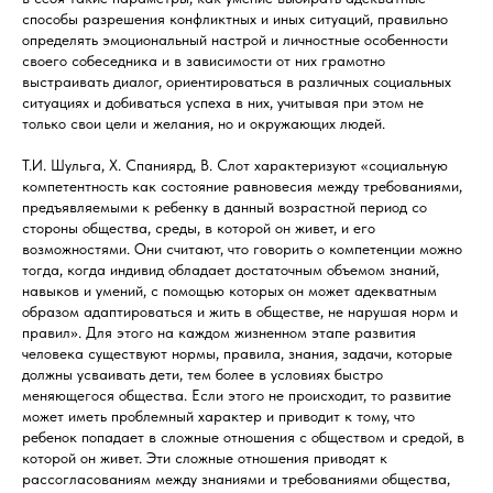
способы разрешения конфликтных и иных ситуаций, правильно
определять эмоциональный настрой и личностные особенности
своего собеседника и в зависимости от них грамотно
выстраивать диалог, ориентироваться в различных социальных
ситуациях и добиваться успеха в них, учитывая при этом не
только свои цели и желания, но и окружающих людей.
Т.И. Шульга, Х. Спаниярд, В. Слот характеризуют «социальную
компетентность как состояние равновесия между требованиями,
предъявляемыми к ребенку в данный возрастной период со
стороны общества, среды, в которой он живет, и его
возможностями. Они считают, что говорить о компетенции можно
тогда, когда индивид обладает достаточным объемом знаний,
навыков и умений, с помощью которых он может адекватным
образом адаптироваться и жить в обществе, не нарушая норм и
правил». Для этого на каждом жизненном этапе развития
человека существуют нормы, правила, знания, задачи, которые
должны усваивать дети, тем более в условиях быстро
меняющегося общества. Если этого не происходит, то развитие
может иметь проблемный характер и приводит к тому, что
ребенок попадает в сложные отношения с обществом и средой, в
которой он живет. Эти сложные отношения приводят к
рассогласованиям между знаниями и требованиями общества,