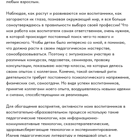
любым взрослым.
Наблюдая, как растут и развиваются мои воспитанники, как
загораются их глаза, познавая окружающий мир, я все больше
самоутверждаюсь в правильности выбора своей профессии! Что
моя работа как воспитателя самая ответственная, очень нужная,
в которой происходит постоянный поиск чего-то нового и
интересного. Чтобы детям было интересно со мной, я понимаю,
что должна расти в своем педагогическом мастерстве,
самообразовываться. Поэтому с энтузиазмом участвую в
различных конкурсах, педсоветах, семинарах, провожу
консультации, показываю мастер-классы, на которых делюсь
своим опытом с коллегами. Конечно, такой активный ритм
деятельности требует постоянного психологического напряжения,
физических сил, самоотдачи. Но видя успехи воспитанников,
принятие коллегами моего опыта, воодушевляюсь новыми идеями
и силами, способствующими их реализации.
Для обогащения восприятия, активности моих воспитанников в
воспитательно-образовательном процессе использую такие
педагогические технологии, как информационно-
коммуникативные технологии, сказкотерапевтические,
здоровьесберегающие технологии и экспериментирование.
Изучив педагогическую литературу и передовой опыт, я