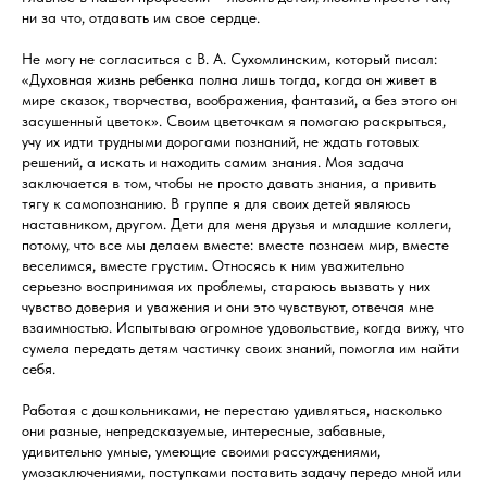
ни за что, отдавать им свое сердце.
Не могу не согласиться с В. А. Сухомлинским, который писал:
«Духовная жизнь ребенка полна лишь тогда, когда он живет в
мире сказок, творчества, воображения, фантазий, а без этого он
засушенный цветок». Своим цветочкам я помогаю раскрыться,
учу их идти трудными дорогами познаний, не ждать готовых
решений, а искать и находить самим знания. Моя задача
заключается в том, чтобы не просто давать знания, а привить
тягу к самопознанию. В группе я для своих детей являюсь
наставником, другом. Дети для меня друзья и младшие коллеги,
потому, что все мы делаем вместе: вместе познаем мир, вместе
веселимся, вместе грустим. Относясь к ним уважительно
серьезно воспринимая их проблемы, стараюсь вызвать у них
чувство доверия и уважения и они это чувствуют, отвечая мне
взаимностью. Испытываю огромное удовольствие, когда вижу, что
сумела передать детям частичку своих знаний, помогла им найти
себя.
Работая с дошкольниками, не перестаю удивляться, насколько
они разные, непредсказуемые, интересные, забавные,
удивительно умные, умеющие своими рассуждениями,
умозаключениями, поступками поставить задачу передо мной или