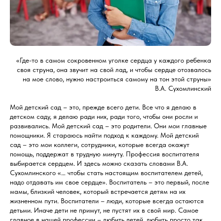
«Где-то в самом сокровенном уголке сердца у каждого ребенка
своя струна, она звучит на свой лад, и чтобы сердце отозвалось
на мое слово, нужно настроиться самому на тон этой струны»
В.А. Сухомлинский
Мой детский сад – это, прежде всего дети. Все что я делаю в
детском саду, я делаю ради них, ради того, чтобы они росли и
развивались. Мой детский сад – это родители. Они мои главные
помощники. Я стараюсь найти подход к каждому. Мой детский
сад – это мои коллеги, сотрудники, которые всегда окажут
помощь, поддержат в трудную минуту. Профессия воспитателя
выбирается сердцем. И здесь можно сказать словами В.А.
Сухомлинского «… чтобы стать настоящим воспитателем детей,
надо отдавать им свое сердце». Воспитатель – это первый, после
мамы, близкий человек, который встречается детям на их
жизненном пути. Воспитатели – люди, которые всегда остаются
детьми. Иначе дети не примут, не пустят их в свой мир. Самое
главное в нашей профессии – любить детей, любить просто так,