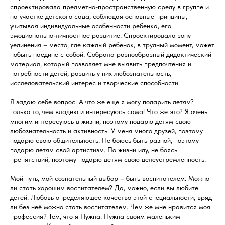
спроектировала предметно-пространственную среду в группе и
на участке детского сада, соблюдая основные принципы,
учитывая индивидуальные особенности ребенка, его
эмоционально-личностное развитие. Спроектировала зону
уединения – место, где каждый ребенок, в трудный момент, может
побыть наедине с собой. Собрала разнообразный дидактический
материал, который позволяет мне выявить предпочтения и
потребности детей, развить у них любознательность,
исследовательский интерес и творческие способности.
Я задаю себе вопрос. А что же еще я могу подарить детям?
Только то, чем владею и интересуюсь сама! Что же это? Я очень
многим интересуюсь в жизни, поэтому подарю детям свою
любознательность и активность. У меня много друзей, поэтому
подарю свою общительность. Не боюсь быть разной, поэтому
подарю детям свой артистизм. По жизни иду, не боясь
препятствий, поэтому подарю детям свою целеустремленность.
Мой путь, мой сознательный выбор – быть воспитателем. Можно
ли стать хорошим воспитателем? Да, можно, если вы любите
детей. Любовь определяющее качество этой специальности, вряд
ли без неё можно стать воспитателем. Чем же мне нравится моя
профессия? Тем, что я Нужна. Нужна своим маленьким