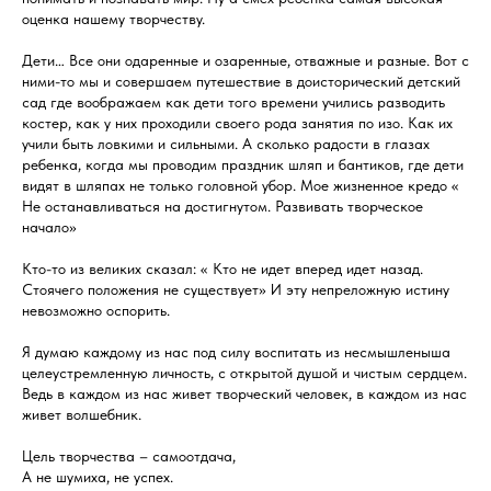
оценка нашему творчеству.
Дети… Все они одаренные и озаренные, отважные и разные. Вот с
ними-то мы и совершаем путешествие в доисторический детский
сад где воображаем как дети того времени учились разводить
костер, как у них проходили своего рода занятия по изо. Как их
учили быть ловкими и сильными. А сколько радости в глазах
ребенка, когда мы проводим праздник шляп и бантиков, где дети
видят в шляпах не только головной убор. Мое жизненное кредо «
Не останавливаться на достигнутом. Развивать творческое
начало»
Кто-то из великих сказал: « Кто не идет вперед идет назад.
Стоячего положения не существует» И эту непреложную истину
невозможно оспорить.
Я думаю каждому из нас под силу воспитать из несмышленыша
целеустремленную личность, с открытой душой и чистым сердцем.
Ведь в каждом из нас живет творческий человек, в каждом из нас
живет волшебник.
Цель творчества – самоотдача,
А не шумиха, не успех.