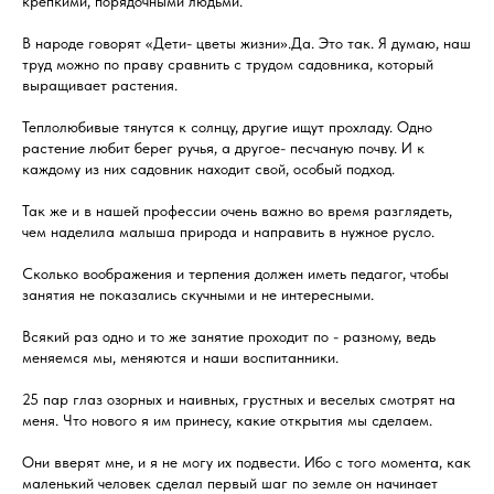
крепкими, порядочными людьми.
В народе говорят «Дети- цветы жизни».Да. Это так. Я думаю, наш
труд можно по праву сравнить с трудом садовника, который
выращивает растения.
Теплолюбивые тянутся к солнцу, другие ищут прохладу. Одно
растение любит берег ручья, а другое- песчаную почву. И к
каждому из них садовник находит свой, особый подход.
Так же и в нашей профессии очень важно во время разглядеть,
чем наделила малыша природа и направить в нужное русло.
Сколько воображения и терпения должен иметь педагог, чтобы
занятия не показались скучными и не интересными.
Всякий раз одно и то же занятие проходит по - разному, ведь
меняемся мы, меняются и наши воспитанники.
25 пар глаз озорных и наивных, грустных и веселых смотрят на
меня. Что нового я им принесу, какие открытия мы сделаем.
Они вверят мне, и я не могу их подвести. Ибо с того момента, как
маленький человек сделал первый шаг по земле он начинает