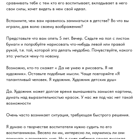
сравнивать тебя с тем кто его воспитывает, вкладывает в него
свои силы, хочет видеть в нем свой идеал.
Вспомните, чем вам нравилось заниматься в детстве? Во что вы
играли, дав волю своему воображению?
Представьте что вам опять 5 лет. Вечер. Сядьте на пол с листом
бумаги и попробуйте нарисовать что-нибудь левой или правой
рукой, т.е. той, которой это делать неудобно. Почувствуйте, какого
это: учиться чему-то новому.
Возможно, кто-то скажет « Да не умею я рисовать. Я не
художник». Оставьте подобные мысли. Чаще повторяйте «Я
талантливый человек. Я художник. Художник детских душ»
Да. Художник может долгое время вынашивать замысел картины,
думать над выразительностью красок. У нас же под час нет такой
возможности
Очень часто возникает ситуация, требующая быстрого решения.
Я думаю о творчестве воспитателя нужно судить по его
воспитанникам. Весело ли им, интересно ли, научились ли они
понимать и познавать мир. Ну а смех ребенка самая высокая