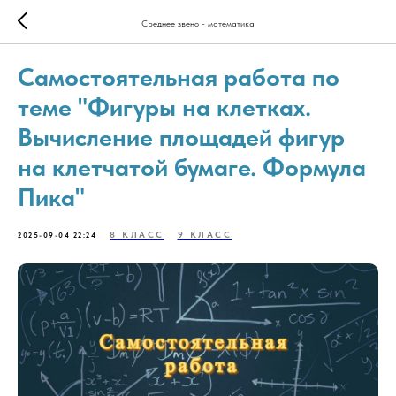
Среднее звено - математика
Самостоятельная работа по
теме "Фигуры на клетках.
Вычисление площадей фигур
на клетчатой бумаге. Формула
Пика"
8 КЛАСС
9 КЛАСС
2025-09-04 22:24