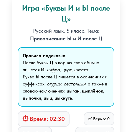
Игра «Буквы И и Ы после
Ц»
Русский язык, 5 класс. Тема:
Правописание Ы и И после Ц
Правило-подсказка:
После буквы
Ц
в корнях слов обычно
пишется
И
:
цифра, цирк, цитата
.
Буква
Ы
после Ц пишется в окончаниях и
суффиксах:
огурцы, сестрицын
, а также в
словах-исключениях:
цыган, цыплёнок,
цыпочки, цыц, цыкнуть
.
⏱ Время:
02:30
✅ Верно:
0