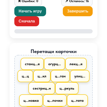
❌ Ошибки:
0
📌 Осталось:
16
Начать игру
Завершить
Сначала
Перетащи карточки
станц...я
огурц...
лекц...я
ц...ц
ц...кл
ц...ган
улиц...
сестриц..н
ц...ркуль
ц...новка
ц...почки
ц...тата