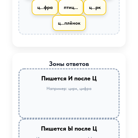
ц...фра
птиц...
ц...рк
ц...плёнок
Зоны ответов
Пишется И после Ц
Например: цирк, цифра
Пишется Ы после Ц