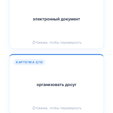
электронный документ
нт
Е
электронный докум
Нажми, чтобы перевернуть
КАРТОЧКА 3/10
организовать досуг
г
У
организовать дос
Нажми, чтобы перевернуть