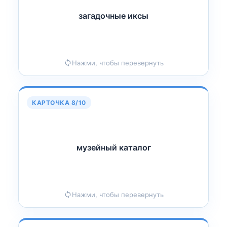
загадочные иксы
ксы
И
загадочные
Нажми, чтобы перевернуть
КАРТОЧКА 8/10
музейный каталог
г
О
музейный катал
Нажми, чтобы перевернуть