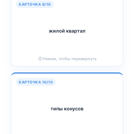
КАРТОЧКА 9/10
жилой квартал
л
А
жилой кварт
Нажми, чтобы перевернуть
КАРТОЧКА 10/10
типы конусов
нусов
О
типы к