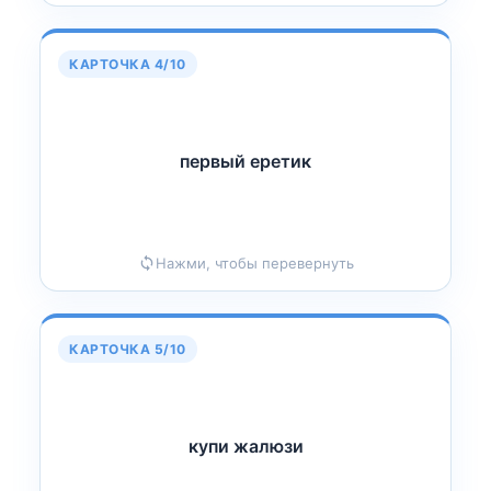
КАРТОЧКА 4/10
первый еретик
к
И
первый ерет
Нажми, чтобы перевернуть
КАРТОЧКА 5/10
купи жалюзи
И
купи жалюз