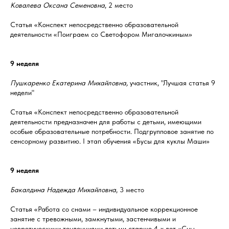
Ковалева Оксана Семеновна
, 2 место
Статья «Конспект непосредственно образовательной
деятельности «Поиграем со Светофором Мигалочкиным»
9 неделя
Пушкаренко Екатерина Михайловна,
участник, "Лучшая статья 9
недели"
Статья «Конспект непосредственно образовательной
деятельности предназначен для работы с детьми, имеющими
особые образовательные потребности. Подгрупповое занятие по
сенсорному развитию. I этап обучения «Бусы для куклы Маши»
9 неделя
Бакалдина Надежда Михайловна
, 3 место
Статья «Работа со снами – индивидуальное коррекционное
занятие с тревожными, замкнутыми, застенчивыми и
невротическими тенденциями детьми старше 4-х лет «Сны