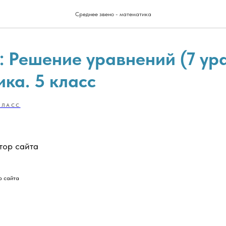
Среднее звено - математика
: Решение уравнений (7 ур
ка. 5 класс
КЛАСС
тор сайта
р сайта