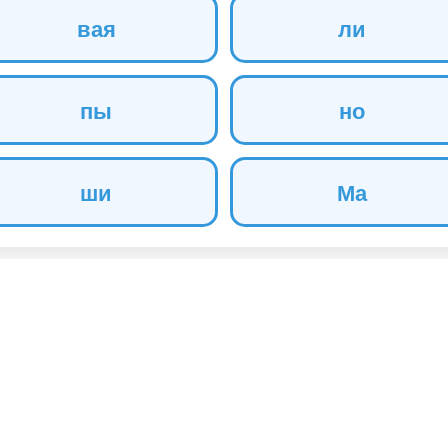
вая
ли
пы
но
ши
Ма
р сайта
РИЯТИЯ
МАТЕРИАЛЫ
рование
Оформление зала
ы
Шаблоны презентаций