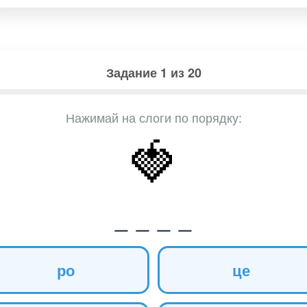
Задание
1
из 20
Нажимай на слоги по порядку:
🍓
_ _ _ _
ро
це