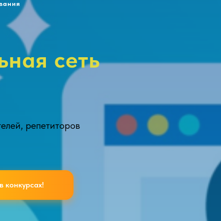
вания
ьная сеть
телей, репетиторов
в конкурсах!