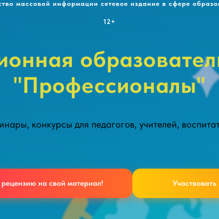
ство массовой информации сетевое издание в сфере образо
12+
онная образовател
"Профессионалы"
нары, конкурсы для педагогов, учителей, воспита
 рецензию на свой материал!
Участвовать 