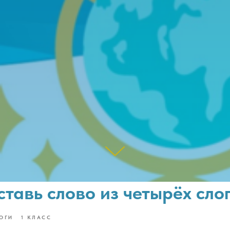
ставь слово из четырёх сло
ОГИ
1 КЛАСС