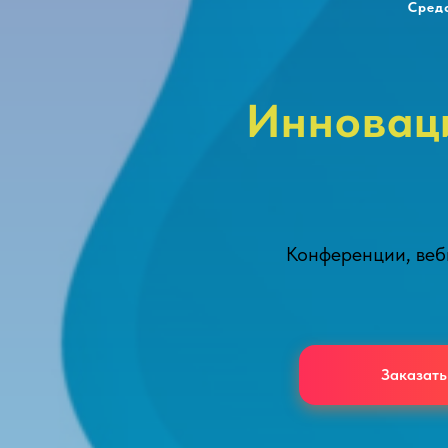
Сред
Инноваци
Конференции, веби
Заказать