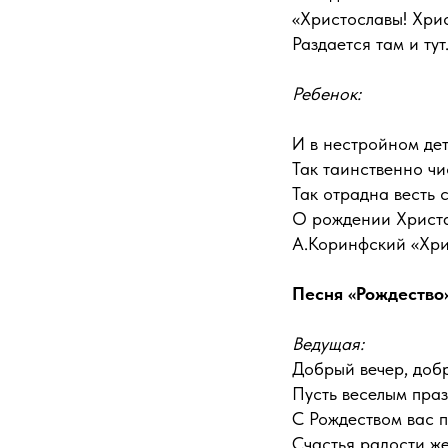
«Христославы! Хрис
Раздается там и тут
Ребенок:
И в нестройном дет
Так таинственно чи
Так отрадна весть с
О рождении Христ
А.Коринфский «Хри
Песня «Рождество
Ведущая:
Добрый вечер, доб
Пусть веселым праз
С Рождеством вас п
Счастья радости ж