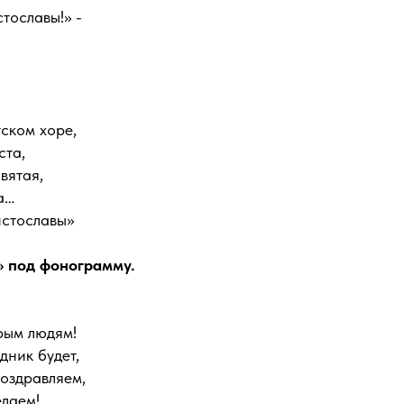
тославы!» -
.
ском хоре,
ста,
вятая,
а…
стославы»
» под фонограмму.
рым людям!
дник будет,
оздравляем,
елаем!