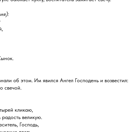
ия):
т
й,
Сынок.
нали об этом. Им явился Ангел Господень и возвестил:
о свечой.
тырей кликаю,
м радость великую.
ситель, Господь,
еческую плоть.