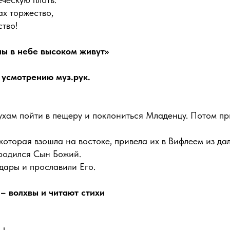
ах торжество,
тво!
лы в небе высоком живут»
 усмотрению муз.рук.
ухам пойти в пещеру и поклониться Младенцу. Потом пр
которая взошла на востоке, привела их в Вифлеем из да
 родился Сын Божий.
дары и прославили Его.
– волхвы и читают стихи