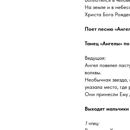
На земле и в небес
Христа Бога Рождес
Поет песню «Анге
Танец «Ангелы» по
Ведущая:
Ангел повелел паст
волхвы.
Необычная звезда, 
указала место, где
Они принесли Ему 
Выходят мальчики 
1 чтец: