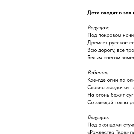
Дети входят в зал
Ведущая:
Под покровом ночи
Дремлет русское се
Всю дорогу, все тр
Белым снегом заме
Ребенок:
Кое-где огни по ок
Словно звездочки г
На огонь бежит су
Со звездой толпа р
Ведущая:
Под оконцами стуча
«Рождество Твое» п