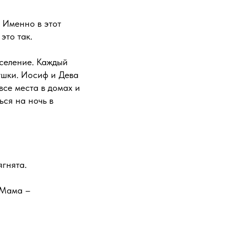
 Именно в этот
это так.
аселение. Каждый
душки. Иосиф и Дева
все места в домах и
ся на ночь в
ягнята.
 Мама –