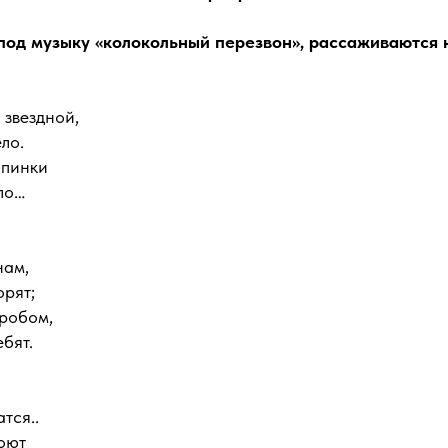
 под музыку «колокольный перезвон», рассаживаются 
 звездной,
ло.
опинки
ло…
нам,
орят;
гробом,
ебят.
тся..
оют