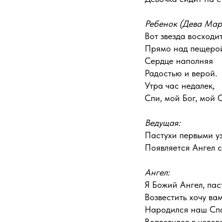
Ребенок (Дева Мар
Вот звезда восходи
Прямо над пещеро
Сердце наполняя
Радостью и верой.
Утра час недалек,
Спи, мой Бог, мой 
Ведущая:
Пастухи первыми уз
Появляется Ангел с
Ангел:
Я Божий Ангел, пас
Возвестить хочу ва
Народился наш Спа
Воплотился в челов