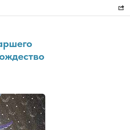
таршего
Рождество