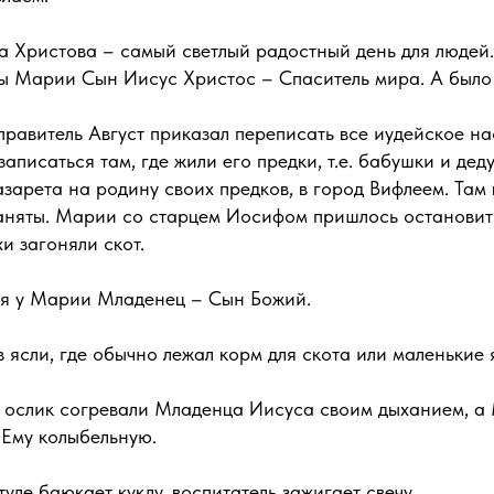
а Христова – самый светлый радостный день для людей.
ы Марии Сын Иисус Христос – Спаситель мира. А было 
равитель Август приказал переписать все иудейское н
записаться там, где жили его предки, т.е. бабушки и де
арета на родину своих предков, в город Вифлеем. Там 
заняты. Марии со старцем Иосифом пришлось остановить
и загоняли скот.
лся у Марии Младенец – Сын Божий.
 ясли, где обычно лежал корм для скота или маленькие 
 ослик согревали Младенца Иисуса своим дыханием, а
 Ему колыбельную.
уле баюкает куклу, воспитатель зажигает свечу.