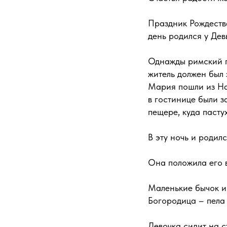
Праздник Рождеств
день родился у Дев
Однажды римский п
житель должен был 
Мария пошли из Наз
в гостинице были 
пещере, куда пастух
В эту ночь и роди
Она положила его в
Маленькие бычок и
Богородица – пела
Девочка сидит на ст