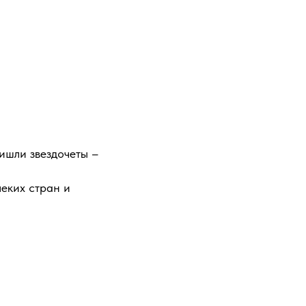
ишли звездочеты –
леких стран и