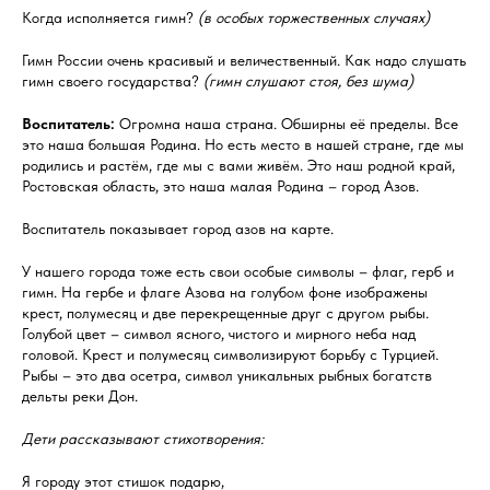
Когда исполняется гимн?
(в особых торжественных случаях)
Гимн России очень красивый и величественный. Как надо слушать
гимн своего государства?
(гимн слушают стоя, без шума)
Воспитатель:
Огромна наша страна. Обширны её пределы. Все
это наша большая Родина. Но есть место в нашей стране, где мы
родились и растём, где мы с вами живём. Это наш родной край,
Ростовская область, это наша малая Родина – город Азов.
Воспитатель показывает город азов на карте.
У нашего города тоже есть свои особые символы – флаг, герб и
гимн. На гербе и флаге Азова на голубом фоне изображены
крест, полумесяц и две перекрещенные друг с другом рыбы.
Голубой цвет – символ ясного, чистого и мирного неба над
головой. Крест и полумесяц символизируют борьбу с Турцией.
Рыбы – это два осетра, символ уникальных рыбных богатств
дельты реки Дон.
Дети рассказывают стихотворения:
Я городу этот стишок подарю,