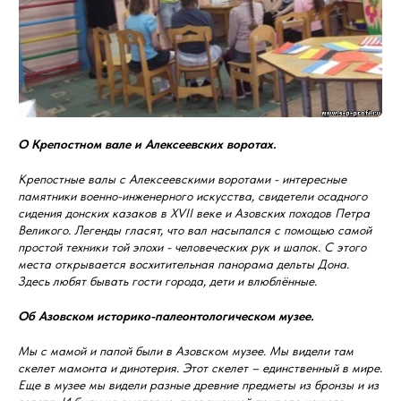
О Крепостном вале и Алексеевских воротах.
Крепостные валы с Алексеевскими воротами - интересные
памятники военно-инженерного искусства, свидетели осадного
сидения донских казаков в XVII веке и Азовских походов Петра
Великого. Легенды гласят, что вал насыпался с помощью самой
простой техники той эпохи - человеческих рук и шапок. С этого
места открывается восхитительная панорама дельты Дона.
Здесь любят бывать гости города, дети и влюблённые.
Об Азовском историко-палеонтологическом музее.
Мы с мамой и папой были в Азовском музее. Мы видели там
скелет мамонта и динотерия. Этот скелет – единственный в мире.
Еще в музее мы видели разные древние предметы из бронзы и из