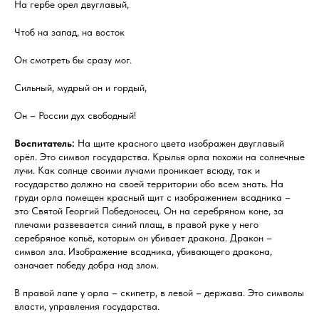
На гербе орел двуглавый,
Чтоб на запад, на восток
Он смотреть бы сразу мог.
Сильный, мудрый он и гордый,
Он – России дух свободный!
Воспитатель:
На щите красного цвета изображен двуглавый
орёл. Это символ государства. Крылья орла похожи на солнечные
лучи. Как солнце своими лучами проникает всюду, так и
государство должно на своей территории обо всем знать. На
груди орла помещен красный щит с изображением всадника –
это Святой Георгий Победоносец. Он на серебряном коне, за
плечами развевается синий плащ, в правой руке у него
серебряное копьё, которым он убивает дракона. Дракон –
символ зла. Изображение всадника, убивающего дракона,
означает победу добра над злом.
В правой лапе у орла – скипетр, в левой – держава. Это символы
власти, управления государства.