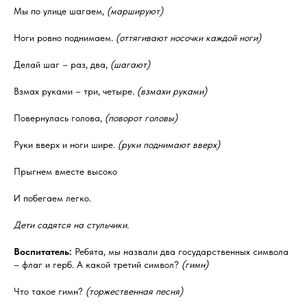
Мы по улице шагаем,
(маршируют)
Ноги ровно поднимаем.
(оттягивают носочки каждой ноги)
Делай шаг – раз, два,
(шагают)
Взмах руками – три, четыре.
(взмахи руками)
Повернулась голова,
(поворот головы)
Руки вверх и ноги шире.
(руки поднимают вверх)
Прыгнем вместе высоко
И побегаем легко.
Дети садятся на стульчики.
Воспитатель:
Ребята, мы назвали два государственных символа
– флаг и герб. А какой третий символ?
(гимн)
Что такое гимн?
(торжественная песня)