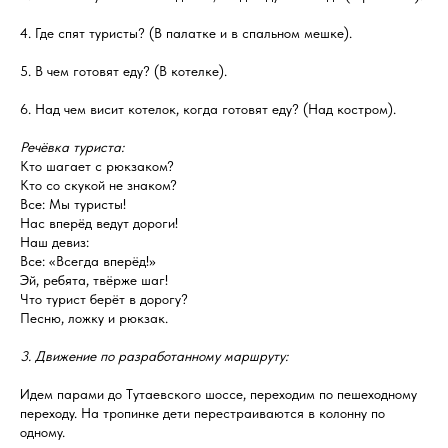
4. Где спят туристы? (В палатке и в спальном мешке).
5. В чем готовят еду? (В котелке).
6. Над чем висит котелок, когда готовят еду? (Над костром).
Речёвка туриста:
Кто шагает с рюкзаком?
Кто со скукой не знаком?
Все: Мы туристы!
Нас вперёд ведут дороги!
Наш девиз:
Все: «Всегда вперёд!»
Эй, ребята, твёрже шаг!
Что турист берёт в дорогу?
Песню, ложку и рюкзак.
3. Движение по разработанному маршруту:
Идем парами до Тутаевского шоссе, переходим по пешеходному
переходу. На тропинке дети перестраиваются в колонну по
одному.