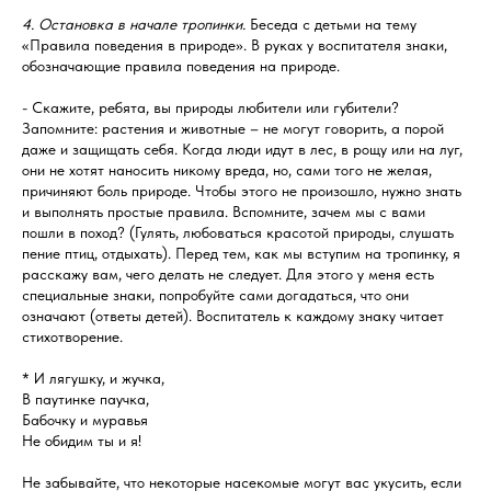
4. Остановка в начале тропинки.
Беседа с детьми на тему
«Правила поведения в природе». В руках у воспитателя знаки,
обозначающие правила поведения на природе.
- Скажите, ребята, вы природы любители или губители?
Запомните: растения и животные – не могут говорить, а порой
даже и защищать себя. Когда люди идут в лес, в рощу или на луг,
они не хотят наносить никому вреда, но, сами того не желая,
причиняют боль природе. Чтобы этого не произошло, нужно знать
и выполнять простые правила. Вспомните, зачем мы с вами
пошли в поход? (Гулять, любоваться красотой природы, слушать
пение птиц, отдыхать). Перед тем, как мы вступим на тропинку, я
расскажу вам, чего делать не следует. Для этого у меня есть
специальные знаки, попробуйте сами догадаться, что они
означают (ответы детей). Воспитатель к каждому знаку читает
стихотворение.
* И лягушку, и жучка,
В паутинке паучка,
Бабочку и муравья
Не обидим ты и я!
Не забывайте, что некоторые насекомые могут вас укусить, если