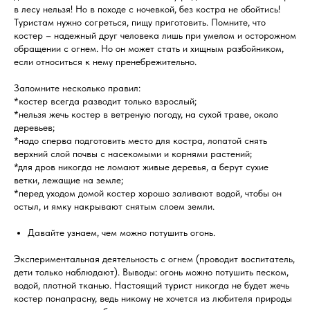
в лесу нельзя! Но в походе с ночевкой, без костра не обойтись!
Туристам нужно согреться, пищу приготовить. Помните, что
костер – надежный друг человека лишь при умелом и осторожном
обращении с огнем. Но он может стать и хищным разбойником,
если относиться к нему пренебрежительно.
Запомните несколько правил:
*костер всегда разводит только взрослый;
*нельзя жечь костер в ветреную погоду, на сухой траве, около
деревьев;
*надо сперва подготовить место для костра, лопатой снять
верхний слой почвы с насекомыми и корнями растений;
*для дров никогда не ломают живые деревья, а берут сухие
ветки, лежащие на земле;
*перед уходом домой костер хорошо заливают водой, чтобы он
остыл, и ямку накрывают снятым слоем земли.
Давайте узнаем, чем можно потушить огонь.
Экспериментальная деятельность с огнем (проводит воспитатель,
дети только наблюдают). Выводы: огонь можно потушить песком,
водой, плотной тканью. Настоящий турист никогда не будет жечь
костер понапрасну, ведь никому не хочется из любителя природы