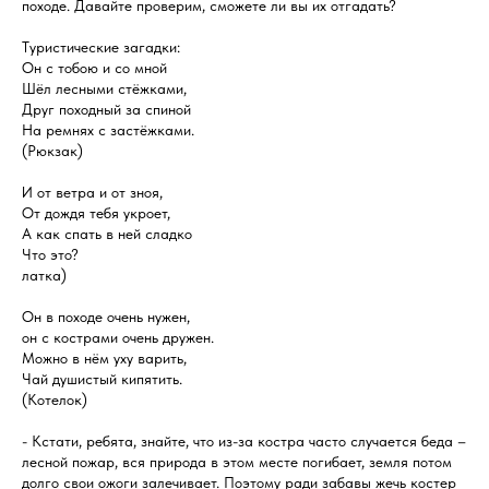
походе. Давайте проверим, сможете ли вы их отгадать?
Туристические загадки:
Он с тобою и со мной
Шёл лесными стёжками,
Друг походный за спиной
На ремнях с застёжками.
(Рюкзак)
И от ветра и от зноя,
От дождя тебя укроет,
А как спать в ней сладко
Что это?
латка)
Он в походе очень нужен,
он с кострами очень дружен.
Можно в нём уху варить,
Чай душистый кипятить.
(Котелок)
- Кстати, ребята, знайте, что из-за костра часто случается беда –
лесной пожар, вся природа в этом месте погибает, земля потом
долго свои ожоги залечивает. Поэтому ради забавы жечь костер