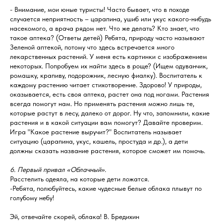
- Внимание, мои юные туристы! Часто бывает, что в походе
случается неприятность – царапина, ушиб или укус какого-нибудь
насекомого, а врача рядом нет. Что же делать? Кто знает, что
такое аптека? (Ответы детей) Ребята, природу часто называют
Зеленой аптекой, потому что здесь встречается много
лекарственных растений. У меня есть картинки с изображением
некоторых. Попробуем их найти здесь в роще? (Ищем одуванчик,
ромашку, крапиву, подорожник, лесную фиалку). Воспитатель к
каждому растению читает стихотворение. Здорово! У природы,
оказывается, есть своя аптека, растет она под ногами. Растения
всегда помогут нам. Но применять растения можно лишь те,
которые растут в лесу, далеко от дорог. Ну что, запомнили, какие
растения и в какой ситуации вам помогут? Давайте проверим.
Игра "Какое растение выручит?" Воспитатель называет
ситуацию (царапина, укус, кашель, простуда и др.), а дети
должны сказать название растения, которое сможет им помочь.
6. Первый привал «Облачный».
Расстелить одеяла, на которые дети ложатся.
-Ребята, полюбуйтесь, какие чудесные белые облака плывут по
голубому небу!
Эй, отвечайте скорей, облака! В. Бредихин