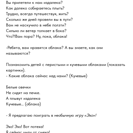
Вы прилетели к нам издалека?
Как далеко собираетесь плыть?
Трудно, всегда путешествуя, жить?
Сколько же дней провели вы в пути?
Вам не наскучило в небе ползти?
Сильно ли ветер толкает в бока?
Что?!Вам пора? Ну, пока, облака!
-Ребята, вам нравятся облака? А вы знаете, как они
называются?
Познакомить детей с перистыми и кучевыми облаками (показать
картинки).
- Какие облака сейчас над нами? (Кучевые)
Белые овечки
Не сидят на печке.
А плывут издалека
Кучевые… (облака)
- Я предлагаю поиграть в необычную
игру «Эхо»!
Эхо! Эхо! Вот потеха!
Я сейчас умру от смеха!