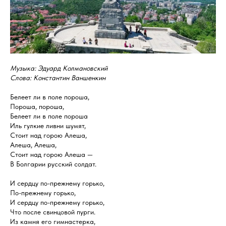
Музыка: Эдуард Колмановский​
Слова: Константин Ваншенкин​
Белеет ли в поле пороша,
Пороша, пороша,
Белеет ли в поле пороша
Иль гулкие ливни шумят,
Стоит над горою Алеша,
Алеша, Алеша,
Стоит над горою Алеша —
В Болгарии русский солдат.
И сердцу по-прежнему горько,
По-прежнему горько,
И сердцу по-прежнему горько,
Что после свинцовой пурги.
Из камня его гимнастерка,