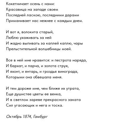
Кокетничает осень с нами:
Красавица на западе своем
Последней ласкою, последними дарами
Приманивает нас нежнее с каждым днем.
И вот я, волокита старый,
Люблю ухаживать за ней
И жадно выпивать за каплей каплю, чары
Прельстительной волшебницы моей.
Все в ней мне нравится: и пестрота наряда,
И бархат, и парча, и золота струя,
И яхонт, и янтарь, и гроздья винограда,
Которыми она обвешала меня.
И тем дороже мне, чем ближе их утрата,
Еще душистее цветы ее венка,
И в светлом зареве прекрасного заката
Сил угасающих и нега и тоска.
Октябрь 1874, Гамбург