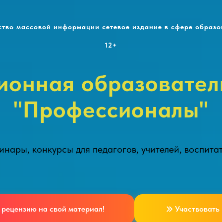
ство массовой информации сетевое издание в сфере образо
12+
онная образовател
"Профессионалы"
нары, конкурсы для педагогов, учителей, воспита
 рецензию на свой материал!
Участвовать 