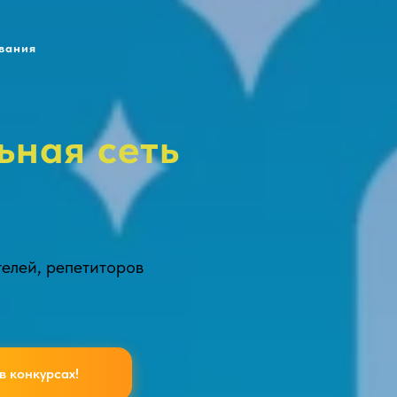
вания
ьная сеть
телей, репетиторов
в конкурсах!