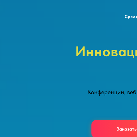
Сред
Инноваци
Конференции, веби
Заказать