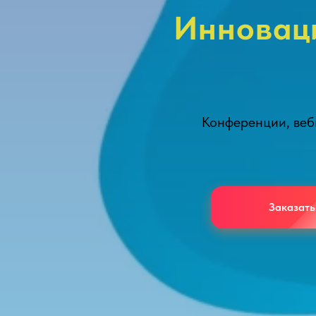
Инноваци
Конференции, веби
Заказать