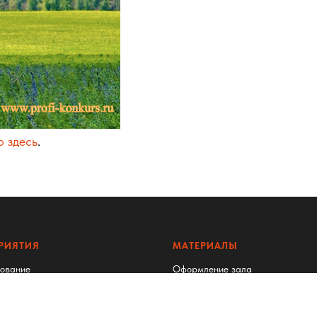
 здесь
.
РИЯТИЯ
МАТЕРИАЛЫ
рование
Оформление зала
ы
Шаблоны презентаций
нции
Знаменательные даты