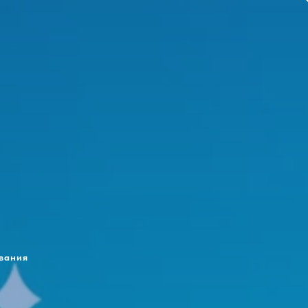
вания