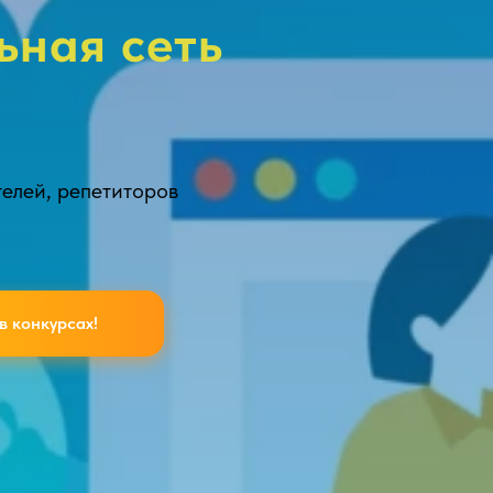
ьная сеть
телей, репетиторов
в конкурсах!