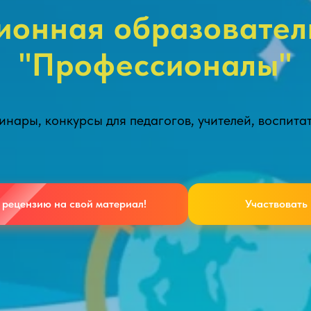
онная образовател
"Профессионалы"
нары, конкурсы для педагогов, учителей, воспита
 рецензию на свой материал!
Участвовать 