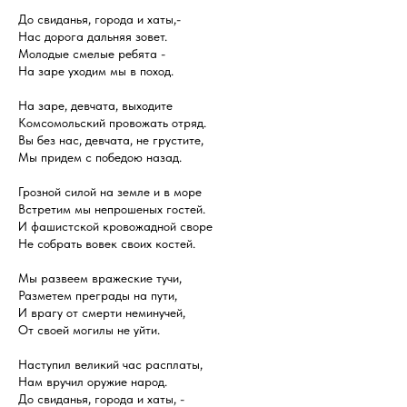
До свиданья, города и хаты,-
Нас дорога дальняя зовет.
Молодые смелые ребята -
На заре уходим мы в поход.
На заре, девчата, выходите
Комсомольский провожать отряд.
Вы без нас, девчата, не грустите,
Мы придем с победою назад.
Грозной силой на земле и в море
Встретим мы непрошеных гостей.
И фашистской кровожадной своре
Не собрать вовек своих костей.
Мы развеем вражеские тучи,
Разметем преграды на пути,
И врагу от смерти неминучей,
От своей могилы не уйти.
Наступил великий час расплаты,
Нам вручил оружие народ.
До свиданья, города и хаты, -