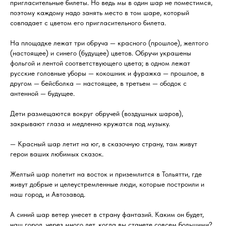
пригласительные билеты. Но ведь мы в один шар не поместимся,
поэтому каждому надо занять место в том шаре, который
совпадает с цветом его пригласительного билета.
На площадке лежат три обруча — красного (прошлое), желтого
(настоящее) и синего (будущее) цветов. Обручи украшены
фольгой и лентой соответствующего цвета; в одном лежат
русские головные уборы — кокошник и фуражка — прошлое, в
другом — бейсболка — настоящее, в третьем — ободок с
антенной — будущее.
Дети размещаются вокруг обручей (воздушных шаров),
закрывают глаза и медленно кружатся под музыку.
— Красный шар летит на юг, в сказочную страну, там живут
герои ваших любимых сказок.
Желтый шар полетит на восток и приземлится в Тольятти, где
живут добрые и целеустремленные люди, которые построили и
наш город, и Автозавод.
А синий шар ветер унесет в страну фантазий. Каким он будет,
наш город, через много лет, когда вы станете совсем большими?