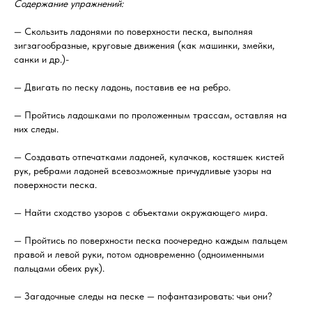
Содержание упражнений:
— Скользить ладонями по поверхности песка, выполняя
зигзагообразные, круговые движения (как машинки, змейки,
санки и др.)-
— Двигать по песку ладонь, поставив ее на ребро.
— Пройтись ладошками по проложенным трассам, оставляя на
них следы.
— Создавать отпечатками ладоней, кулачков, костяшек кистей
рук, ребрами ладоней всевозможные причудливые узоры на
поверхности песка.
— Найти сходство узоров с объектами окружающего мира.
— Пройтись по поверхности песка поочередно каждым пальцем
правой и левой руки, потом одновременно (одноименными
пальцами обеих рук).
— Загадочные следы на песке — пофантазировать: чьи они?