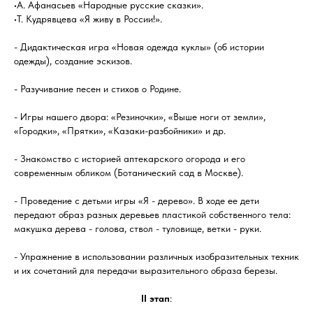
•А. Афанасьев «Народные русские сказки».
•Т. Кудрявцева «Я живу в России!».
- Дидактическая игра «Новая одежда куклы» (об истории
одежды), создание эскизов.
- Разучивание песен и стихов о Родине.
- Игры нашего двора: «Резиночки», «Выше ноги от земли»,
«Городки», «Прятки», «Казаки-разбойники» и др.
- Знакомство с историей аптекарского огорода и его
современным обликом (Ботанический сад в Москве).
- Проведение с детьми игры «Я - дерево». В ходе ее дети
передают образ разных деревьев пластикой собственного тела:
макушка дерева - голова, ствол - туловище, ветки - руки.
- Упражнение в использовании различных изобразительных техник
и их сочетаний для передачи выразительного образа березы.
II этап
: