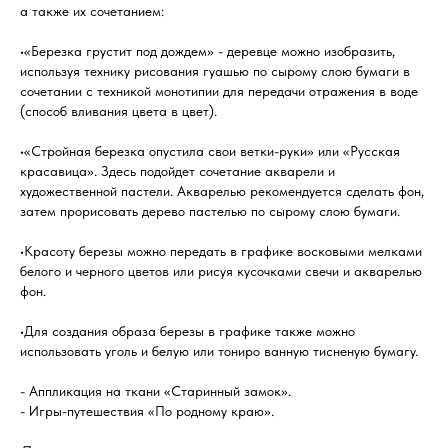
а также их сочетанием:
•«Березка грустит под дождем» - деревце можно изобразить,
используя технику рисования гуашью по сырому слою бумаги в
сочетании с техникой монотипии для передачи отражения в воде
(способ вливания цвета в цвет).
•«Стройная березка опустила свои ветки-руки» или «Русская
красавица». Здесь подойдет сочетание акварели и
художественной пастели. Акварелью рекомендуется сделать фон,
затем прорисовать дерево пастелью по сырому слою бумаги.
•Красоту березы можно передать в графике восковыми мелками
белого и черного цветов или рисуя кусочками свечи и акварелью
фон.
•Для создания образа березы в графике также можно
использовать уголь и белую или тониро ванную тисненую бумагу.
- Аппликация на ткани «Старинный замок».
- Игры-путешествия «По родному краю».