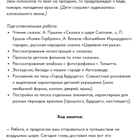
Звон колоколов то звал на праздник, то предупреждал о беде,
пожаре, нападении врагов.
(Дети слушают аудиозапись
колокольного звона.)
Подготовительная работа:
Чтение сказок: А. Пушкин «Сказка о царе Салтане...», П.
Ершов «Конек-Горбунок», А. Волков «Волшебник Изумрудного
города», русская народная сказка «Царевна-лягушка».
Рассматривание иллюстраций к сказкам.
Просмотр детских фильмов по этим сказкам.
Рассматривание альбома с фотографиями г. Тольятти.
Экскурсии, беседы о нашем городе и Автозаводе.
Рисование на тему «Город будущего». Совместное рисование
и вырезание характерных деталей украшения (окон
необычной формы, колонн, дверей, крыш).
Постройки из песка отдельных элементов, характерных для
разных периодов времени (прошлого, будущего, настоящего).
Ход занятия:
— Ребята, я предлагаю вам отправиться в путешествие на
воздушном шаре. Сегодня гонец доставил нам вот эти