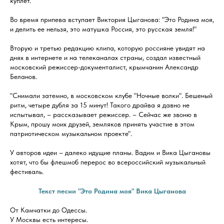
куплет.
Во время припева вступает Виктория Цыганова: "Это Родина моя,
и делить ее нельзя, это матушка Россия, это русская земля!"
Вторую и третью редакцию клипа, которую россияне увидят на
днях в интернете и на телеканалах страны, создал известный
московский режиссер-документалист, крымчанин Александр
Беланов.
"Снимали затемно, в московском клубе "Ночные волки". Бешеный
ритм, четыре дубля за 15 минут! Такого драйва я давно не
испытывал, – рассказывает режиссер. – Сейчас же звоню в
Крым, прошу моих друзей, земляков принять участие в этом
патриотическом музыкальном проекте".
У авторов идеи – далеко идущие планы. Вадим и Вика Цыгановы
хотят, что бы флешмоб перерос во всероссийский музыкальный
фестиваль.
Текст песни "Это Родина моя" Вика Цыганова
От Камчатки до Одессы.
У Москвы есть интересы.