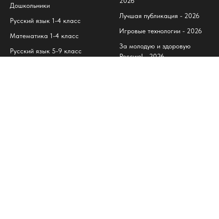
2026
Дошкольники
Лучшая публикация - 2026
Русский язык 1-4 класс
Игровые технологии - 2026
Математика 1-4 класс
За молодую и здоровую
Русский язык 5-9 класс
Россию! - 2026
Математика 5-9 класс
Мама, милая мама - 2026
Электронные тесты РЯ
Каждый мужчина - защитник
Электронные тесты М
- 2026
Великая Победа - в моём
сердце! - 2026
Любимые мультяшки - 2026
Tilda
Made on