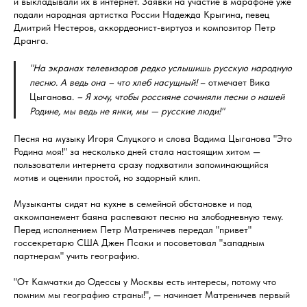
и выкладывали их в интернет. Заявки на участие в марафоне уже
подали народная артистка России Надежда Крыгина, певец
Дмитрий Нестеров, аккордеонист-виртуоз и композитор Петр
Дранга.
"На экранах телевизоров редко услышишь русскую народную
песню. А ведь она – что хлеб насущный!
– отмечает Вика
Цыганова.
– Я хочу, чтобы россияне сочиняли песни о нашей
Родине, мы ведь не янки, мы — русские люди!"
Песня на музыку Игоря Слуцкого и слова Вадима Цыганова "Это
Родина моя!" за несколько дней стала настоящим хитом —
пользователи интернета сразу подхватили запоминающийся
мотив и оценили простой, но задорный клип.
Музыканты сидят на кухне в семейной обстановке и под
аккомпанемент баяна распевают песню на злободневную тему.
Перед исполнением Петр Матреничев передал "привет"
госсекретарю США Джен Псаки и посоветовал "западным
партнерам" учить географию.
"От Камчатки до Одессы у Москвы есть интересы, потому что
помним мы географию страны!", — начинает Матреничев первый