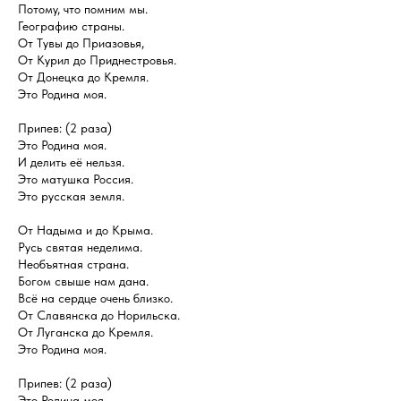
Потому, что помним мы.
Географию страны.
От Тувы до Приазовья,
От Курил до Приднестровья.
От Донецка до Кремля.
Это Родина моя.
Припев: (2 раза)
Это Родина моя.
И делить её нельзя.
Это матушка Россия.
Это русская земля.
От Надыма и до Крыма.
Русь святая неделима.
Необъятная страна.
Богом свыше нам дана.
Всё на сердце очень близко.
От Славянска до Норильска.
От Луганска до Кремля.
Это Родина моя.
Припев: (2 раза)
Это Родина моя.