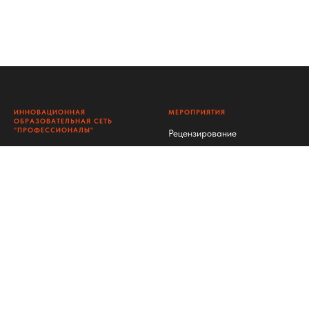
ИННОВАЦИОННАЯ
МЕРОПРИЯТИЯ
ОБРАЗОВАТЕЛЬНАЯ СЕТЬ
"ПРОФЕССИОНАЛЫ"
Рецензирование
ГЛАВНАЯ
Конкурсы
НАШИ КОНТАКТЫ
:
Конференции
Электронная почта
редакции:
admin@s-p-profi.ru
Публикации
Телефон редакции: +7-902-
Сборники
189-91-38
Открытый показ
Время работы редакции: с
9:00 (мск) по 16:00 (мск)
Опросы
© 2013-2026 Средство
Архив
массовой информации