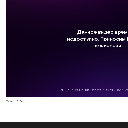
Музыка: З. Роот