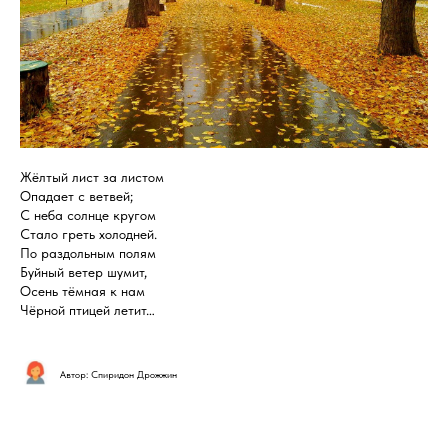
Жёлтый лист за листом
Опадает с ветвей;
С неба солнце кругом
Стало греть холодней.
По раздольным полям
Буйный ветер шумит,
Осень тёмная к нам
Чёрной птицей летит…
Автор: Спиридон Дрожжин