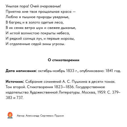
Унылая пора! Очей очарованье!
Приятна мне твоя прощальная краса —
Люблю я пышное природы увяданье,
В багрец и в золото одетые леса,
В их сенях ветра шум и свежее дыханье,
И мглой волнистою покрыты небеса,
И редкий солнца луч, и первые морозы,
И отдаленные седой зимы угрозы.
О стихотворении
Дата написания:
октябрь-ноябрь 1833 г., опубликовано: 1841 год.
Источник:
Собрание сочинений А. С. Пушкина в десяти томах.
Том второй. Стихотворения 1823—1836. Государственное
издательство Художественной Литературы. Москва, 1959. С. 379–
383 и 737.
Автор: Александр Сергеевич Пушкин