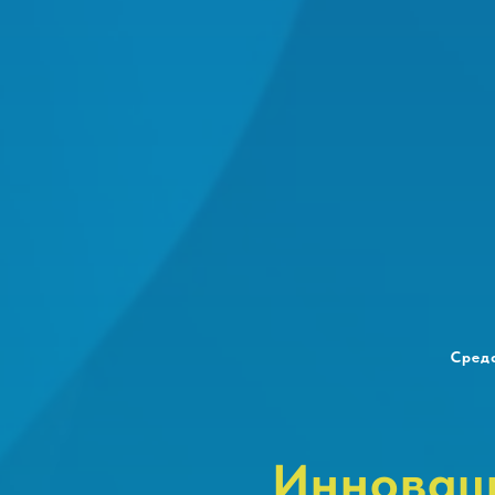
Сред
Инноваци