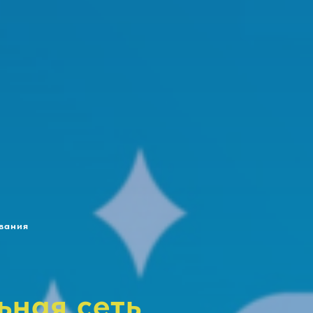
вания
ьная сеть