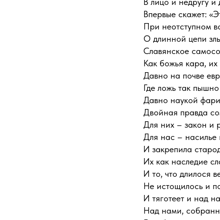
В лицо и недругу и 
Впервые скажет: «Эт
При неотступном в
О длинной цепи зл
Славянское самосо
Как божья кара, их
Давно на почве ев
Где ложь так пышно
Давно наукой фар
Двойная правда со
Для них – закон и 
Для нас – насилье 
И закрепила старо
Их как наследие сл
И то, что длилося в
Не истощилось и п
И тяготеет и над н
Над нами, собранн