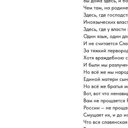
Вы дома здесь, и б
Чем там, на родине
Здесь, где господс
Иноязыческих власт
Здесь, где у власти
Один язык, один для
И не считается Сла
За тяжкий первород
Хотя враждебною 
И были мы разлуче
Но всё же мы наро
Единой матери сын
Но всё же братья м
Вот, вот что ненави
Вам не прощается 
России – не проща
Смущает их, и до ис
Что вся славянская