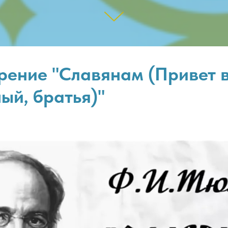
рение "Славянам (Привет 
ый, братья)"