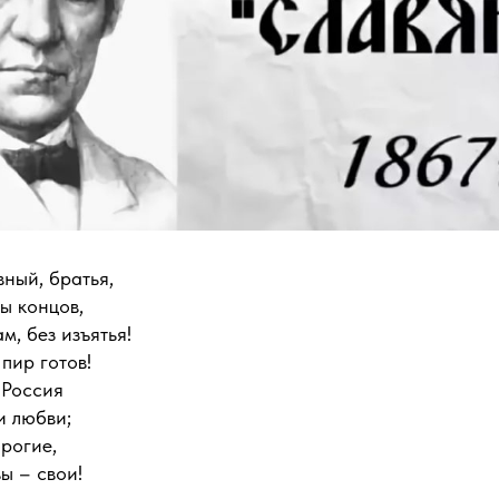
ный, братья,
ы концов,
м, без изъятья!
пир готов!
 Россия
и любви;
орогие,
вы – свои!