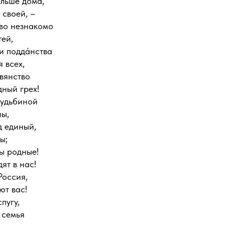
ольше дома,
 своей, –
тво незнакомо
ей,
 и подда́нства
 всех,
вянство
ный грех!
судьбиной
ны,
д единый,
ы;
ы родные!
дят в нас!
Россия,
ют вас!
пугу,
 семья