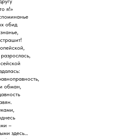
другу
о я!»
споминанье
ых обид
знанье,
 страшит!
ропейской,
 разрослась,
исейской
здалась:
равноправность,
и обман,
давность
авян.
еками,
однесь
ами –
ыми здесь…